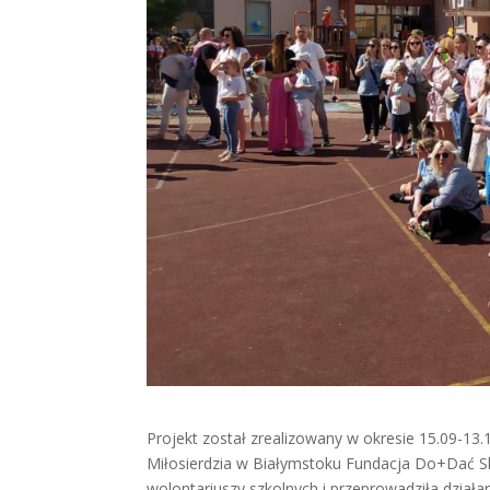
Projekt został zrealizowany w okresie 15.09-13.
Miłosierdzia w Białymstoku Fundacja Do+Dać Sk
wolontariuszy szkolnych i przeprowadziła działa