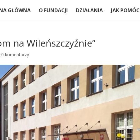
NA GŁÓWNA
O FUNDACJI
DZIAŁANIA
JAK POMÓC
om na Wileńszczyźnie”
|
0 komentarzy