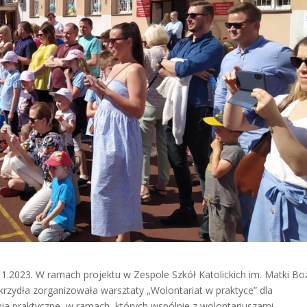
11.2023. W ramach projektu w Zespole Szkół Katolickich im. Matki Bo
rzydła zorganizowała warsztaty „Wolontariat w praktyce” dla
nia praktyczne, w ramach, których wspólnie z wolontariuszami